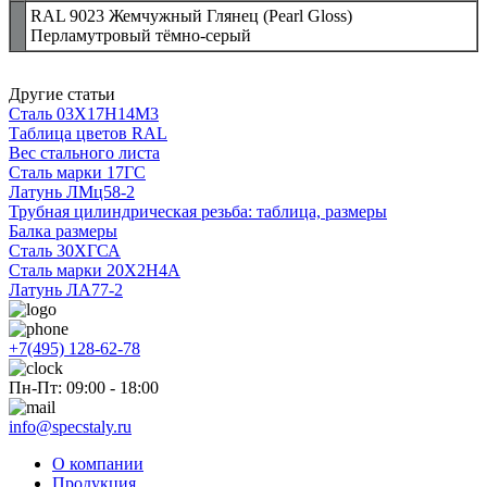
RAL 9023 Жемчужный Глянец (Pearl Gloss)
Перламутровый тёмно-серый
Другие статьи
Сталь 03Х17Н14М3
Таблица цветов RAL
Вес стального листа
Сталь марки 17ГС
Латунь ЛМц58-2
Трубная цилиндрическая резьба: таблица, размеры
Балка размеры
Сталь 30ХГСА
Сталь марки 20Х2Н4А
Латунь ЛА77-2
+7(495) 128-62-78
Пн-Пт: 09:00 - 18:00
info@specstaly.ru
О компании
Продукция