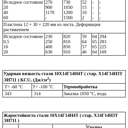
Исходное состояние
270
730
52
-
-
20
900
1050
15
-
-
40
1170
1200
10
-
-
60
-
1500
2
-
-
Пластина 12 × 30 × 220 мм из листа. Деформация
растяжением
Исходное состояние
230
820
59
64
294
0,5
250
810
64
65
283
10
400
850
57
65
225
20
630
910
46
64
169
Ударная вязкость стали
10Х14Г14Н4Т ( стар. Х14Г14Н3Т
2
ЭИ711 )
KCU
, (Дж/см
)
Т= -60 °С
Т= -100 °С
Термообработка
343
314
Закалка 1050 °С, вода.
Жаростойкость
стали
10Х14Г14Н4Т ( стар. Х14Г14Н3Т
ЭИ711 )
Группа