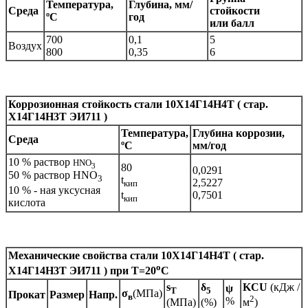
Температура,
Глубина, мм/
Среда
стойкости
ºС
год
или балл
700
0,1
5
Воздух
800
0,35
6
Коррозионная стойкость
стали
10Х14Г14Н4Т ( стар.
Х14Г14Н3Т ЭИ711 )
Температура,
Глубина коррозии,
Среда
ºС
мм/год
10 % раствор
HNO
3
80
0,0291
50 % раствор HNO
3
t
2,5227
кип
10 % - ная уксусная
0,7501
t
кип
кислота
Механические свойства стали 10Х14Г14Н4Т ( стар.
o
Х14Г14Н3Т ЭИ711 ) при Т=20
С
s
δ
KCU
(кДж /
ψ
T
5
σ
(МПа)
Прокат
Размер
Напр.
в
2
%
(МПа)
(%)
м
)