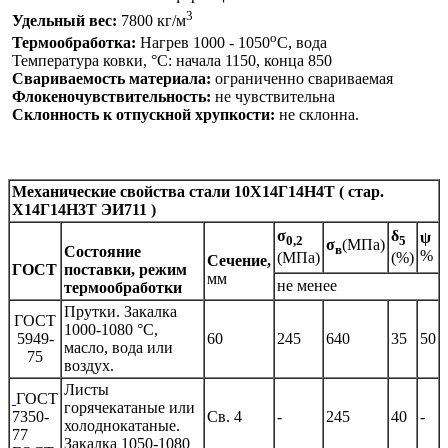
3
Удельный вес:
7800 кг/м
o
Термообработка:
Нагрев 1000 - 1050
C, вода
Температура ковки, °С: начала 1150, конца 850
Свариваемость материала:
ограниченно свариваемая
Флокеночувствительность:
не чувствительна
Склонность к отпускной хрупкости:
не склонна.
Механические свойства стали
10Х14Г14Н4Т ( стар.
Х14Г14Н3Т ЭИ711 )
σ
δ
ψ
0,2
5
σ
(МПа)
в
Состояние
%
(МПа)
(%)
Сечение,
ГОСТ
поставки, режим
мм
не менее
термообработки
Прутки. Закалка
ГОСТ
1000-1080 °С,
5949-
60
245
640
35
50
масло, вода или
75
воздух.
Листы
ГОСТ
горячекатаные или
7350-
Св. 4
-
245
40
-
холоднокатаные.
77
Закалка 1050-1080