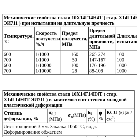
Механические свойства
стали
10Х14Г14Н4Т ( стар. Х14Г1
ЭИ711 )
при испытании на длительную прочность
Предел
Скорость
Предел
Температура,
длительной
Длитель
ползучести
ползучести,
ºС
прочности,
испытани
%/ч
МПа
МПа
600
1/1000
160
265-274
100
700
1/1000
50
147-167
100
600
1/10000
100
176-196
1000
700
1/10000
28
88-108
1000
Механические свойства стали
10Х14Г14Н4Т ( стар.
Х14Г14Н3Т ЭИ711 )
в зависимости от степени холодной
пластической деформации
σ
δ
KCU
(кДж /
Степень
ψ
0,2
5
σ
(МПа)
в
2
деформации, %
%
(МПа)
(%)
см
)
Лист толщиной 3 мм. Закалка 1050 °С, вода.
Деформирование обжатием