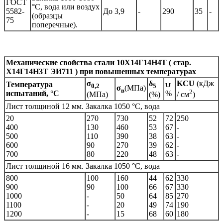
ГОСТ
°С, вода или воздух
5582-
До 3,9
-
290
35
-
(образцы
75
поперечные).
Механические свойства стали
10Х14Г14Н4Т ( стар.
Х14Г14Н3Т ЭИ711 )
при повышенных температурах
σ
δ
KCU
(кДж
Температура
ψ
0,2
5
σ
(МПа)
в
2
испытаний, °С
%
(МПа)
(%)
/ см
)
Лист толщиной 12 мм. Закалка 1050 °С, вода
20
270
730
52
72
250
400
130
460
53
67
-
500
110
390
38
63
-
600
90
270
39
62
-
700
80
220
48
63
-
Лист толщиной 16 мм. Закалка 1050 °С, вода
800
100
160
44
62
330
900
90
100
66
67
330
1000
-
50
64
85
270
1100
-
20
49
74
190
1200
-
15
68
60
180