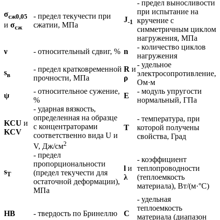
- предел выносливости
при испытание на
σ
- предел текучести при
сж0,05
J
кручение с
-1
сжатии, МПа
и
σ
сж
симметричным циклом
нагружения, МПа
- количество циклов
ν
- относительный сдвиг, %
n
нагружения
- удельное
- предел кратковременной
R
и
s
электросопротивление,
в
прочности, МПа
ρ
Ом·м
- относительное сужение,
- модуль упругости
ψ
E
%
нормальный, ГПа
- ударная вязкость,
определенная на образце
- температура, при
KCU
и
с концентраторами
T
которой получены
KCV
соответственно вида U и
свойства, Град
2
V, Дж/см
- предел
- коэффициент
пропорциональности
l
и
теплопроводности
s
(предел текучести для
T
λ
(теплоемкость
остаточной деформации),
материала), Вт/(м·°С)
МПа
- удельная
теплоемкость
HB
- твердость по Бринеллю
C
материала (диапазон