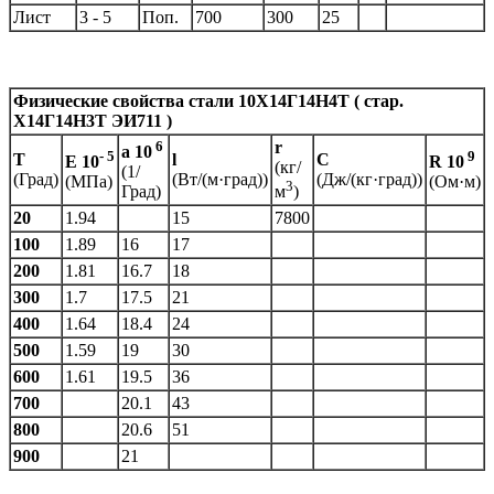
Лист
3 - 5
Поп.
700
300
25
Физические свойства стали 10Х14Г14Н4Т ( стар.
Х14Г14Н3Т ЭИ711 )
6
r
a
10
- 5
9
T
l
C
E 10
R 10
(кг/
(1/
(Град)
(Вт/(м·град))
(Дж/(кг·град))
(МПа)
(Ом·м)
3
Град)
м
)
20
1.94
15
7800
100
1.89
16
17
200
1.81
16.7
18
300
1.7
17.5
21
400
1.64
18.4
24
500
1.59
19
30
600
1.61
19.5
36
700
20.1
43
800
20.6
51
900
21