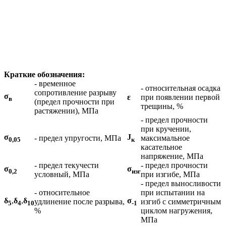
Краткие обозначения:
- временное
- относительная осадка
сопротивление разрыву
σ
ε
при появлении первой
в
(предел прочности при
трещины, %
растяжении), МПа
- предел прочности
при кручении,
σ
J
- предел упругости, МПа
максимальное
0,05
к
касательное
напряжение, МПа
- предел текучести
- предел прочности
σ
σ
0,2
изг
условный, МПа
при изгибе, МПа
- предел выносливости
- относительное
при испытании на
δ
,
δ
,
δ
σ
удлинение после разрыва,
изгиб с симметричным
5
4
10
-1
%
циклом нагружения,
МПа