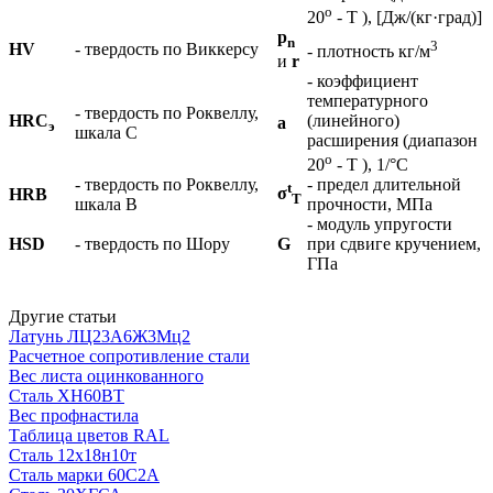
o
20
- T ), [Дж/(кг·град)]
p
n
3
HV
- твердость по Виккерсу
- плотность кг/м
и
r
- коэффициент
температурного
- твердость по Роквеллу,
HRC
(линейного)
а
э
шкала С
расширения (диапазон
o
20
- T ), 1/°С
- твердость по Роквеллу,
- предел длительной
t
σ
HRB
Т
шкала В
прочности, МПа
- модуль упругости
HSD
- твердость по Шору
G
при сдвиге кручением,
ГПа
Другие статьи
Латунь ЛЦ23А6Ж3Мц2
Расчетное сопротивление стали
Вес листа оцинкованного
Сталь ХН60ВТ
Вес профнастила
Таблица цветов RAL
Сталь 12х18н10т
Сталь марки 60С2А